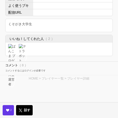
よく使うブキ
配信URL
くそがき大学生
いいね！してくれた人
（ 2 ）
コメント
（ 0 ）
コメントするにはログインが必要です
HOME
>
プレイヤー一覧
> プレイヤー詳細
話す
2