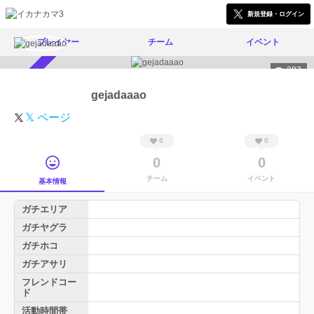
新規登録・ログイン
プレイヤー
チーム
イベント
287
スカウト受付中
gejadaaao
𝕏 ページ
0
0
0
0
チーム
イベント
基本情報
ガチエリア
ガチヤグラ
ガチホコ
ガチアサリ
フレンドコー
ド
活動時間帯