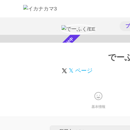
プ
スカウト受付中
でーふ
𝕏 ページ
基本情報