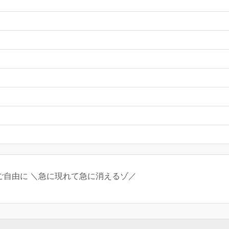
FRBご自由に ＼急に現れて急に消えるゾ／