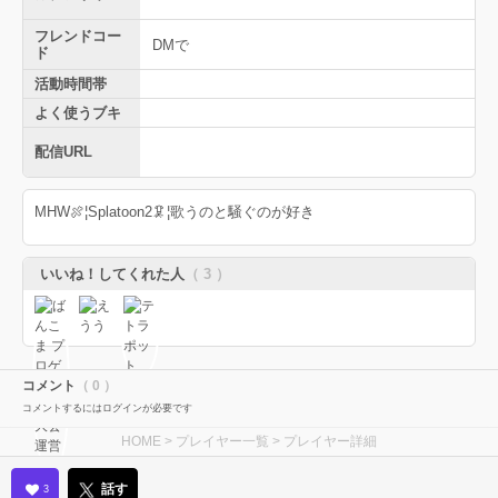
フレンドコー
DMで
ド
活動時間帯
よく使うブキ
配信URL
MHW🍖¦Splatoon2🦑¦歌うのと騒ぐのが好き
いいね！してくれた人
（ 3 ）
コメント
（ 0 ）
コメントするにはログインが必要です
HOME
>
プレイヤー一覧
> プレイヤー詳細
話す
3