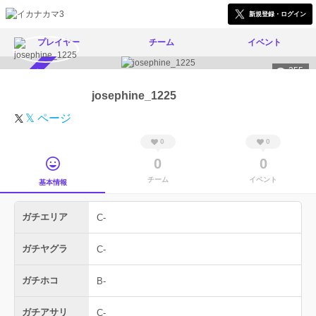
新規登録・ログイン
プレイヤー
チーム
イベント
355
スカウト受付中
josephine_1225
𝕏 ページ
0
0
0
0
チーム
イベント
基本情報
ガチエリア
C-
ガチヤグラ
C-
ガチホコ
B-
ガチアサリ
C-