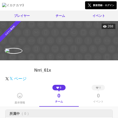
新規登録・ログイン
プレイヤー
チーム
イベント
268
スカウト受付中
Nrri_61x
𝕏 ページ
0
0
0
0
チーム
イベント
基本情報
所属中
（ 0 ）