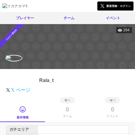
新規登録・ログイン
プレイヤー
チーム
イベント
294
スカウト受付中
Rala_t
𝕏 ページ
0
0
0
0
チーム
イベント
基本情報
ガチエリア