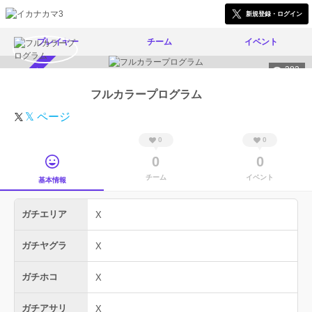
新規登録・ログイン
プレイヤー
チーム
イベント
382
スカウト受付中
フルカラープログラム
𝕏 ページ
0
0
0
0
チーム
イベント
基本情報
ガチエリア
X
ガチヤグラ
X
ガチホコ
X
ガチアサリ
X