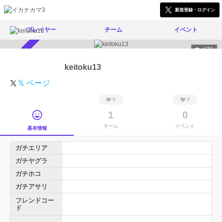
新規登録・ログイン
プレイヤー
チーム
イベント
476
スカウト受付中
keitoku13
𝕏 ページ
0
0
1
0
チーム
イベント
基本情報
ガチエリア
ガチヤグラ
ガチホコ
ガチアサリ
フレンドコー
ド