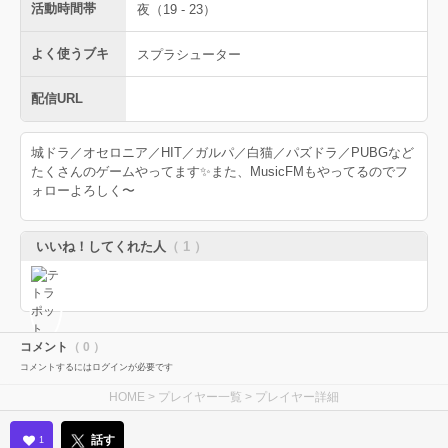
活動時間帯
夜（19 - 23）
よく使うブキ
スプラシューター
配信URL
城ドラ／オセロニア／HIT／ガルパ／白猫／パズドラ／PUBGなど
たくさんのゲームやってます✨また、MusicFMもやってるのでフ
ォローよろしく〜
いいね！してくれた人
（ 1 ）
コメント
（ 0 ）
コメントするにはログインが必要です
HOME
>
プレイヤー一覧
> プレイヤー詳細
話す
1