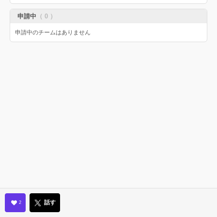
申請中
（ 0 ）
申請中のチームはありません
話す
2