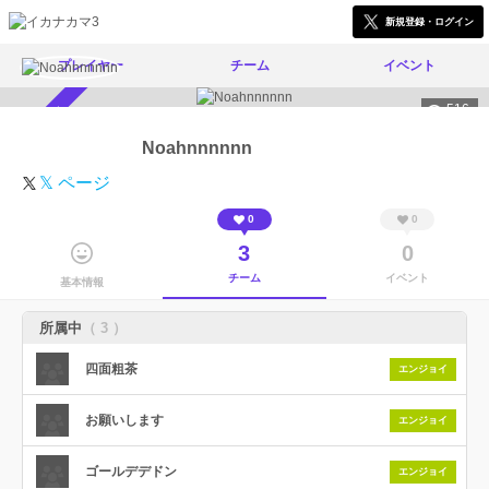
新規登録・ログイン
プレイヤー
チーム
イベント
516
スカウト受付中
Noahnnnnnn
𝕏 ページ
0
0
3
0
チーム
イベント
基本情報
所属中
（ 3 ）
四面粗茶
エンジョイ
お願いします
エンジョイ
ゴールデデドン
エンジョイ