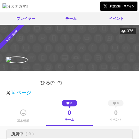
新規登録・ログイン
プレイヤー
チーム
イベント
376
スカウト受付中
ひろ(^_^)
𝕏 ページ
0
0
0
0
チーム
イベント
基本情報
所属中
（ 0 ）