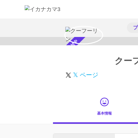
プ
スカウト受付中
クー
𝕏 ページ
基本情報