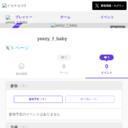
新規登録・ログイン
プレイヤー
チーム
イベント
263
スカウト受付中
yeezy_f_baby
𝕏 ページ
0
0
0
0
チーム
イベント
基本情報
参加
（ 0 ）
参加予定（ 0 ）
終了済み（ 0 ）
参加予定のイベントはありません
主催
（ 0 ）