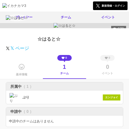
新規登録・ログイン
プレイヤー
チーム
イベント
678
☆はると☆
𝕏 ページ
0
0
1
0
チーム
イベント
基本情報
所属中
（ 1 ）
ぷり
エンジョイ
申請中
（ 0 ）
申請中のチームはありません