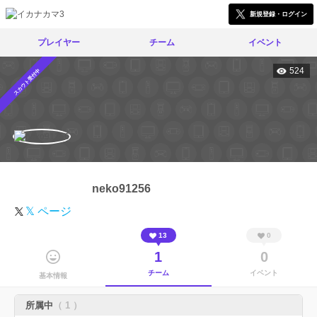
新規登録・ログイン
プレイヤー
チーム
イベント
524
スカウト受付中
neko91256
𝕏 ページ
13
0
1
0
チーム
イベント
基本情報
所属中
（ 1 ）