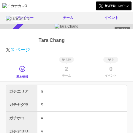
新規登録・ログイン
プレイヤー
チーム
イベント
799
スカウト受付中
Tara Chang
𝕏 ページ
420
0
2
0
チーム
イベント
基本情報
ガチエリア
S
ガチヤグラ
S
ガチホコ
A
ガチアサリ
A