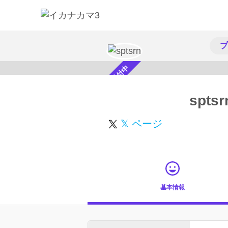
プ
スカウト受付中
sptsr
𝕏 ページ
基本情報