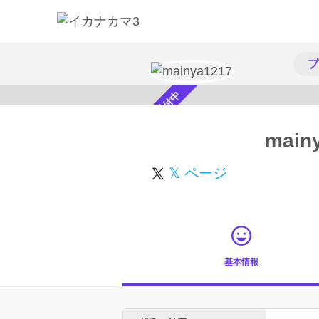
プ
スカウト受付中
main
𝕏 ページ
基本情報