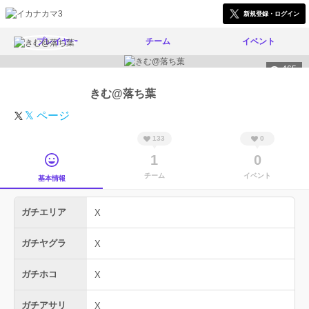
新規登録・ログイン
プレイヤー
チーム
イベント
465
きむ@落ち葉
𝕏 ページ
133
0
1
0
チーム
イベント
基本情報
ガチエリア
X
ガチヤグラ
X
ガチホコ
X
ガチアサリ
X