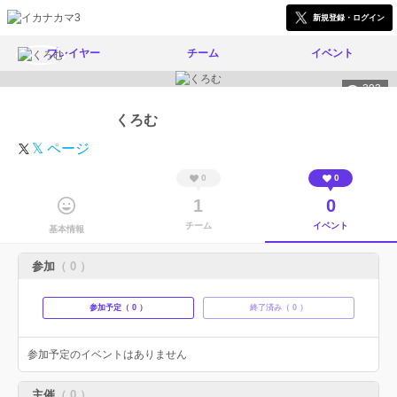
新規登録・ログイン
プレイヤー
チーム
イベント
393
くろむ
𝕏 ページ
0
0
1
0
チーム
イベント
基本情報
参加
（ 0 ）
参加予定（ 0 ）
終了済み（ 0 ）
参加予定のイベントはありません
主催
（ 0 ）