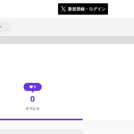
新規登録・ログイン
ト
392
0
0
イベント