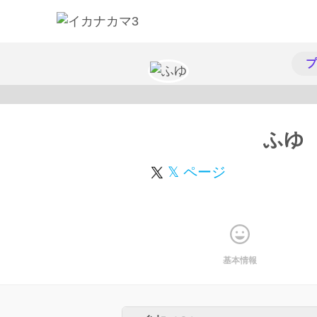
プ
ふゆ
𝕏 ページ
基本情報