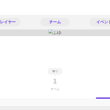
レイヤー
チーム
イベン
0
1
チーム