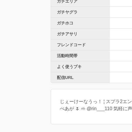
ガチエリア
ガチヤグラ
ガチホコ
ガチアサリ
フレンドコード
活動時間帯
よく使うブキ
配信URL
じぇーけーなうっ！ ¦ スプラ2エン
ぺあが 🌷 ➱ @rin___110