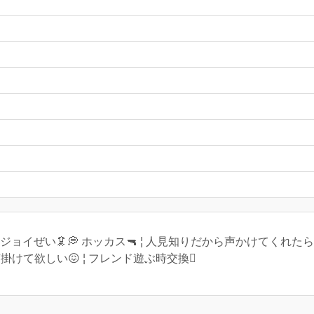
ジョイぜい🦑💭 ホッカス🔫 ¦ 人見知りだから声かけてくれたら
 気軽に声掛けて欲しい😖 ¦ フレンド遊ぶ時交換