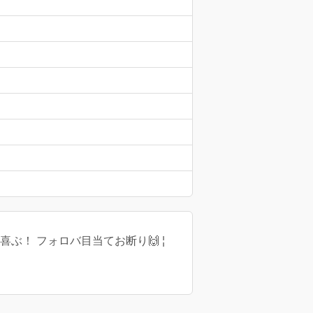
喜ぶ！ フォロバ目当てお断り🙌 ¦