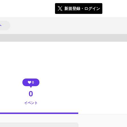
新規登録・ログイン
ト
446
0
0
イベント