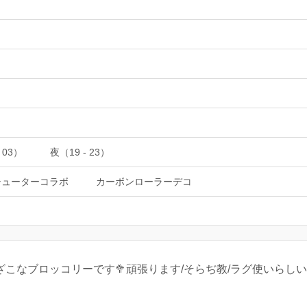
 03）
夜（19 - 23）
シューターコラボ
カーボンローラーデコ
そざこなブロッコリーです🥦頑張ります/そらぢ教/ラグ使いらし