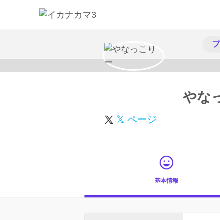
プ
やな
𝕏 ページ
基本情報