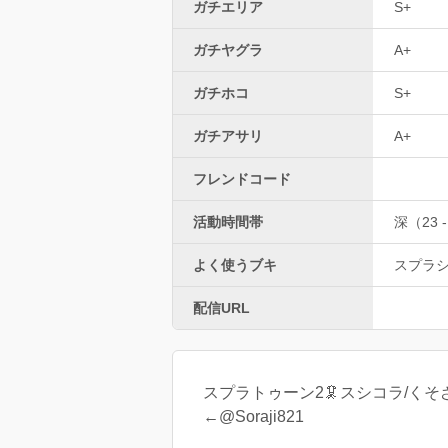
ガチエリア
S+
ガチヤグラ
A+
ガチホコ
S+
ガチアサリ
A+
フレンドコード
活動時間帯
深（23 -
よく使うブキ
スプラ
配信URL
スプラトゥーン2🦑スシコラ/く
←@Soraji821