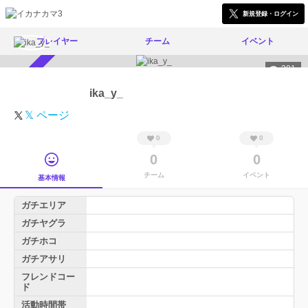
新規登録・ログイン
プレイヤー
チーム
イベント
301
スカウト受付中
ika_y_
𝕏 ページ
0
0
0
0
チーム
イベント
基本情報
ガチエリア
ガチヤグラ
ガチホコ
ガチアサリ
フレンドコー
ド
活動時間帯