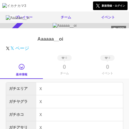
新規登録・ログイン
プレイヤー
チーム
イベント
437
スカウト受付中
Aaaaaa__oi
𝕏 ページ
0
0
0
0
チーム
イベント
基本情報
ガチエリア
X
ガチヤグラ
X
ガチホコ
X
ガチアサリ
X