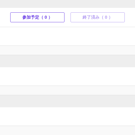
参加予定（ 0 ）
終了済み（ 0 ）