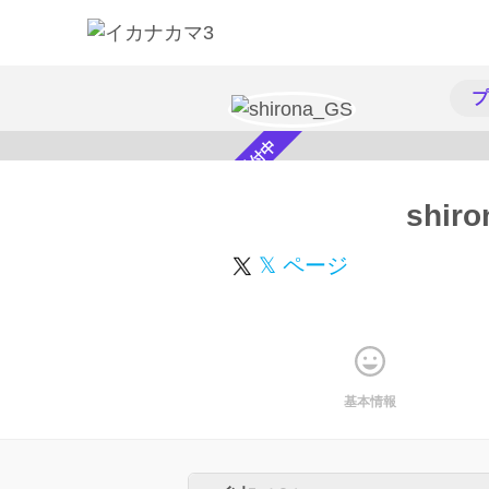
プ
スカウト受付中
shir
𝕏 ページ
基本情報