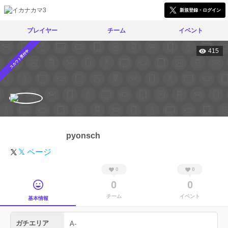
新規登録・ログイン
プレイヤー
チーム
イベント
415
スカウト受付中
pyonsch
𝕏 ページ
0
0
0
0
チーム
イベント
基本情報
ガチエリア
A-