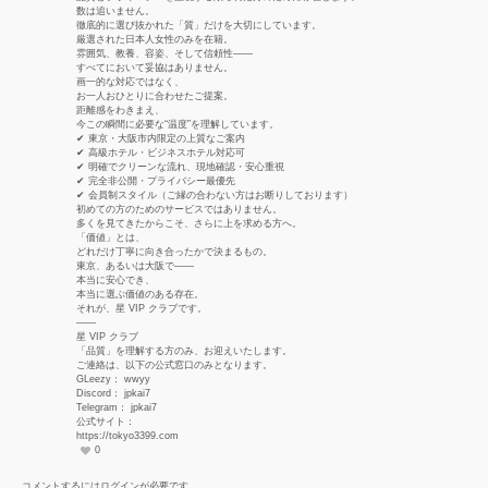
数は追いません。
徹底的に選び抜かれた「質」だけを大切にしています。
厳選された日本人女性のみを在籍。
雰囲気、教養、容姿、そして信頼性——
すべてにおいて妥協はありません。
画一的な対応ではなく、
お一人おひとりに合わせたご提案。
距離感をわきまえ、
今この瞬間に必要な“温度”を理解しています。
✔ 東京・大阪市内限定の上質なご案内
✔ 高級ホテル・ビジネスホテル対応可
✔ 明確でクリーンな流れ、現地確認・安心重視
✔ 完全非公開・プライバシー最優先
✔ 会員制スタイル（ご縁の合わない方はお断りしております）
初めての方のためのサービスではありません。
多くを見てきたからこそ、さらに上を求める方へ。
「価値」とは、
どれだけ丁寧に向き合ったかで決まるもの。
東京、あるいは大阪で——
本当に安心でき、
本当に選ぶ価値のある存在。
それが、星 VIP クラブです。
——
星 VIP クラブ
「品質」を理解する方のみ、お迎えいたします。
ご連絡は、以下の公式窓口のみとなります。
GLeezy： wwyy
Discord： jpkai7
Telegram： jpkai7
公式サイト：
https://tokyo3399.com
0
コメントするにはログインが必要です