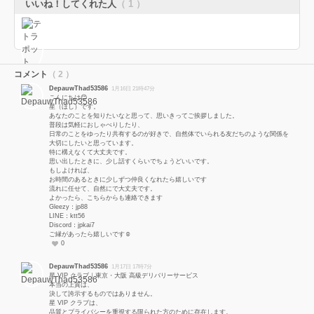
いいね！してくれた人
（ 1 ）
コメント
（ 2 ）
DepauwThad53586
1月16日 21時47分
こんにちは😊
星（ほし）です。
あなたのことを知りたいなと思って、思いきってご挨拶しました。
普段は気軽におしゃべりしたり、
日常のことをゆったり共有するのが好きで、自然体でいられる友だちのような関係を
大切にしたいと思っています。
特に構えなくて大丈夫です。
思い出したときに、少し話すくらいでちょうどいいです。
もしよければ、
お時間のあるときに少しずつ仲良くなれたら嬉しいです
流れに任せて、自然にで大丈夫です。
よかったら、こちらからも連絡できます
Gleezy：jp88
LINE：ktt56
Discord：jpkai7
ご縁があったら嬉しいです☺️
0
DepauwThad53586
1月17日 17時7分
星 VIP クラブ｜東京・大阪 高級デリバリーサービス
本当の上質は、
決して誇示するものではありません。
星 VIP クラブは、
品質とプライバシーを重視する限られた方のために存在します。