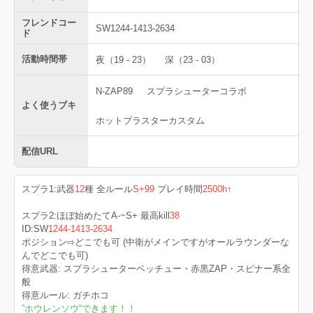
フレンドコー
SW1244-1413-2634
ド
活動時間帯
夜（19 - 23）
深（23 - 03）
N-ZAP89
スプラシューターコラボ
よく使うブキ
ホットブラスターカスタム
配信URL
スプラ1:武器
12
種 全ルール
S+99
プレイ時間
2500h
↑
スプラ2:ほぼ始めたてA-~S+ 最高kill
38
ID:SW
1244-1413-2634
ポジション⇨どこでも可 (中衛がメインですがオールラウンダーな
んでどこでも可)
得意武器: スプラシューターベッチュー・赤黒ZAP・スピナー系全
般
得意ルール: ガチホコ
”ホウレンソウ“できます！！