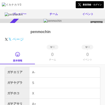
新規登録・ログイン
プレイヤー
チーム
イベント
360
スカウト受付中
penmochin
𝕏 ページ
0
0
0
0
チーム
イベント
基本情報
ガチエリア
A-
ガチヤグラ
S
ガチホコ
X
ガチアサリ
A+