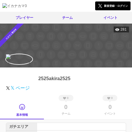
新規登録・ログイン
プレイヤー
チーム
イベント
281
スカウト受付中
2525akira2525
𝕏 ページ
0
0
0
0
チーム
イベント
基本情報
ガチエリア