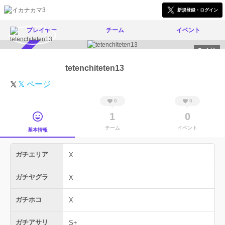
新規登録・ログイン
プレイヤー
チーム
イベント
471
スカウト受付中
tetenchiteten13
𝕏 ページ
0
0
1
0
チーム
イベント
基本情報
ガチエリア
X
ガチヤグラ
X
ガチホコ
X
ガチアサリ
S+