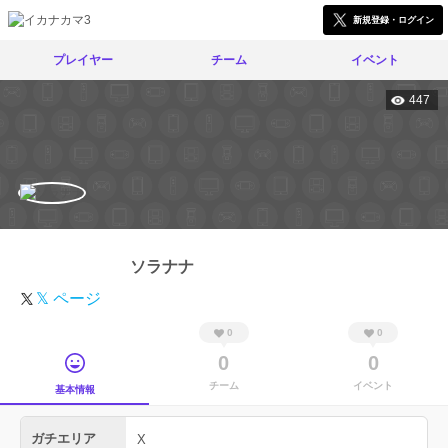
新規登録・ログイン
プレイヤー
チーム
イベント
447
ソラナナ
𝕏 ページ
0
0
0
0
チーム
イベント
基本情報
ガチエリア
X