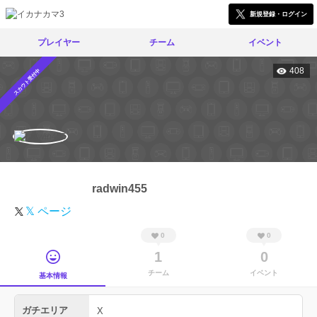
新規登録・ログイン
プレイヤー
チーム
イベント
408
スカウト受付中
radwin455
𝕏 ページ
0
0
1
0
チーム
イベント
基本情報
ガチエリア
X