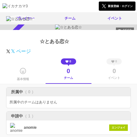
新規登録・ログイン
プレイヤー
チーム
イベント
1563
スカウト受付中
☆とある恋☆
𝕏 ページ
0
0
0
0
チーム
イベント
基本情報
所属中
（ 0 ）
所属中のチームはありません
申請中
（ 1 ）
anomie
エンジョイ