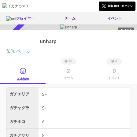
新規登録・ログイン
プレイヤー
チーム
イベント
534
スカウト受付中
unharp
𝕏 ページ
12
0
2
0
チーム
イベント
基本情報
ガチエリア
S+
ガチヤグラ
S+
ガチホコ
A
ガチアサリ
S