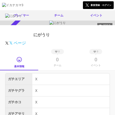
新規登録・ログイン
プレイヤー
チーム
イベント
2212
スカウト受付中
にがうり
𝕏 ページ
0
0
0
0
チーム
イベント
基本情報
ガチエリア
X
ガチヤグラ
X
ガチホコ
X
ガチアサリ
X