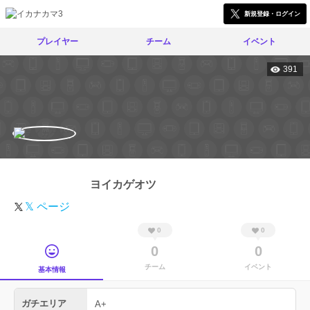
新規登録・ログイン
プレイヤー
チーム
イベント
391
ヨイカゲオツ
𝕏 ページ
0
0
0
0
チーム
イベント
基本情報
ガチエリア
A+