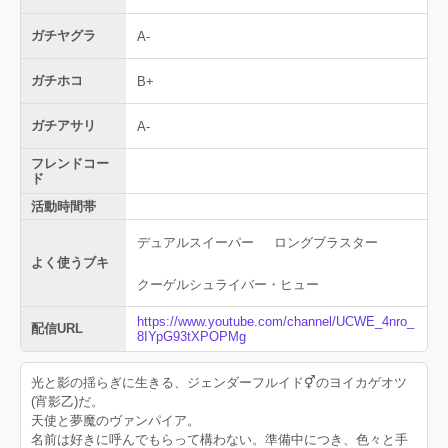
ガチヤグラ
A-
ガチホコ
B+
ガチアサリ
A-
フレンドコー
ド
活動時間帯
デュアルスイーパー
ロングブラスター
よく使うブキ
クーゲルシュライバー・ヒュー
https://www.youtube.com/channel/UCWE_4nro_
配信URL
8IYpG93tXPOPMg
光と影の揺らぎに生きる、ジェンダーフルイド⚥のヨイカゲオツ
(宵影乙)だ。
天使と夢魔のヴァンパイア。
名前は好きに呼んでもらって構わない。準備中につき、色々と手