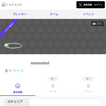
新規登録・ログイン
プレイヤー
チーム
イベント
372
スカウト受付中
massulsul
𝕏 ページ
0
0
0
0
チーム
イベント
基本情報
ガチエリア