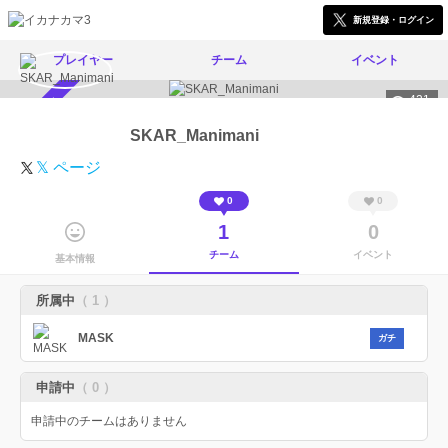
新規登録・ログイン
プレイヤー
チーム
イベント
421
スカウト受付中
SKAR_Manimani
𝕏 ページ
0
0
1
0
チーム
イベント
基本情報
所属中
（ 1 ）
MASK
ガチ
申請中
（ 0 ）
申請中のチームはありません