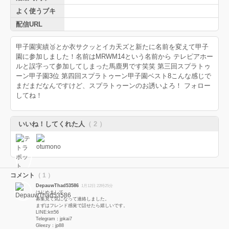
よく使うブキ
配信URL
甲子園実績🥉とか衣サクッとイカ天ズと新たに名前を変えて甲子
園に参加しました！名前はMRWM14という名前から テレピアホー
ルと誤字って参加してしまった馬鹿男です笑笑 第三回スプラトゥ
ーン甲子園3位 第四回スプラトゥーン甲子園ベスト8こんな感じで
まだまだなんですけど、スプラトゥーンのお誘いよろ！ フォロー
してね！
いいね！してくれた人
（ 2 ）
コメント
（ 1 ）
DepauwThad53586
1月12日 22時25分
はじめまして。
募集見て気になって連絡しました。
まずはフレンド感覚で話せたら嬉しいです。
LINE:ktt56
Telegram：jpkai7
Gleezy：jp88