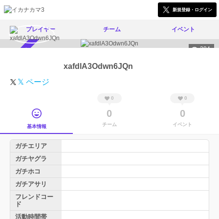
新規登録・ログイン
プレイヤー
チーム
イベント
294
スカウト受付中
xafdlA3Odwn6JQn
𝕏 ページ
0
0
0
0
チーム
イベント
基本情報
ガチエリア
ガチヤグラ
ガチホコ
ガチアサリ
フレンドコー
ド
活動時間帯