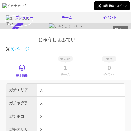
新規登録・ログイン
プレイヤー
チーム
イベント
467
スカウト受付中
じゅうしょふてい
𝕏 ページ
2.1K
0
1
0
チーム
イベント
基本情報
ガチエリア
X
ガチヤグラ
X
ガチホコ
X
ガチアサリ
X