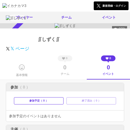
新規登録・ログイン
プレイヤー
チーム
イベント
372
スカウト受付中
∬しずく∬
𝕏 ページ
0
0
0
0
チーム
イベント
基本情報
参加
（ 0 ）
参加予定（ 0 ）
終了済み（ 0 ）
参加予定のイベントはありません
主催
（ 0 ）