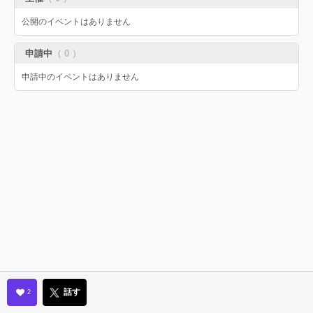
公開のイベントはありません
申請中
（ 0 ）
申請中のイベントはありません
話す
2