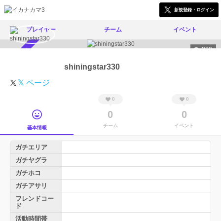
新規登録・ログイン
プレイヤー
チーム
イベント
269
スカウト受付中
shiningstar330
𝕏 ページ
0
0
0
0
チーム
イベント
基本情報
ガチエリア
ガチヤグラ
ガチホコ
ガチアサリ
フレンドコー
ド
活動時間帯