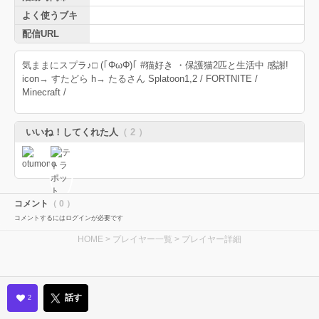
よく使うブキ
配信URL
気ままにスプラ♪□ (｢ΦωΦ)｢ #猫好き ・保護猫2匹と生活中 感謝!
icon→ すたどら h→ たるさん Splatoon1,2 / FORTNITE /
Minecraft /
いいね！してくれた人
（ 2 ）
コメント
（ 0 ）
コメントするにはログインが必要です
HOME
>
プレイヤー一覧
> プレイヤー詳細
話す
2