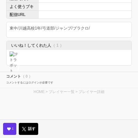
よく使うブキ
配信URL
東中/川越高校1年/弓道部/ジャンプ/ブラクロ/
いいね！してくれた人
（ 1 ）
コメント
（ 0 ）
コメントするにはログインが必要です
HOME
>
プレイヤー一覧
> プレイヤー詳細
話す
1