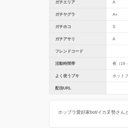
ガチエリア
A
ガチヤグラ
A+
ガチホコ
S
ガチアサリ
A
フレンドコード
活動時間帯
夜（19 -
よく使うブキ
ホット
配信URL
ホッブラ愛好家bot/イカ🦑勢さ