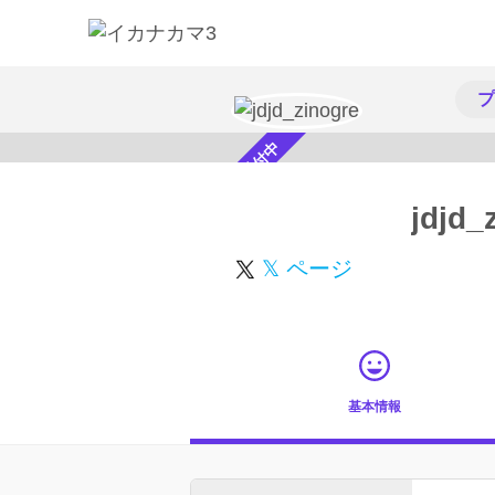
プ
スカウト受付中
jdjd_
𝕏 ページ
基本情報