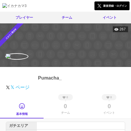
新規登録・ログイン
プレイヤー
チーム
イベント
267
スカウト受付中
Pumacha_
𝕏 ページ
0
0
0
0
チーム
イベント
基本情報
ガチエリア