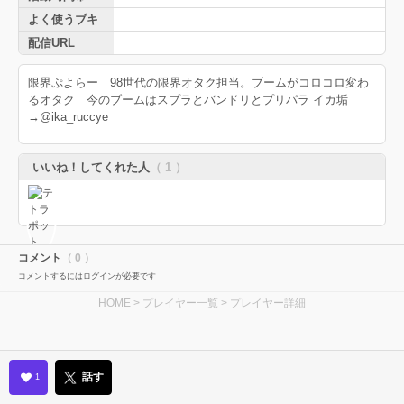
よく使うブキ
配信URL
限界ぷよらー 98世代の限界オタク担当。ブームがコロコロ変わ
るオタク 今のブームはスプラとバンドリとプリパラ イカ垢
→@ika_ruccye
いいね！してくれた人
（ 1 ）
コメント
（ 0 ）
コメントするにはログインが必要です
HOME
>
プレイヤー一覧
> プレイヤー詳細
話す
1