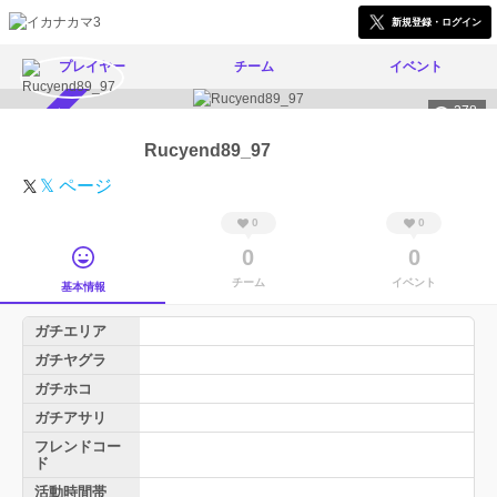
新規登録・ログイン
プレイヤー
チーム
イベント
278
スカウト受付中
Rucyend89_97
𝕏 ページ
0
0
0
0
チーム
イベント
基本情報
ガチエリア
ガチヤグラ
ガチホコ
ガチアサリ
フレンドコー
ド
活動時間帯