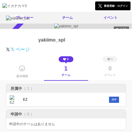
新規登録・ログイン
プレイヤー
チーム
イベント
542
スカウト受付中
yakiimo_spl
𝕏 ページ
3
0
1
0
チーム
イベント
基本情報
所属中
（ 1 ）
EZ
ガチ
申請中
（ 0 ）
申請中のチームはありません