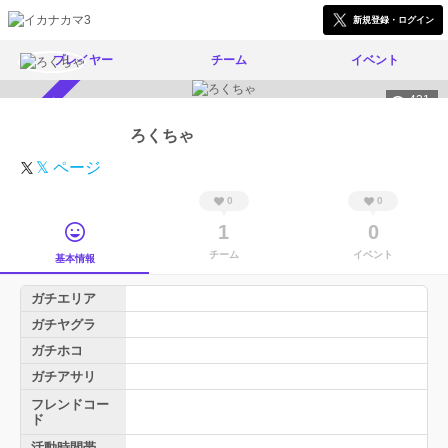
新規登録・ログイン
プレイヤー
チーム
イベント
431
スカウト受付中
ろくちゃ
𝕏 ページ
0
0
1
0
チーム
イベント
基本情報
ガチエリア
ガチヤグラ
ガチホコ
ガチアサリ
フレンドコー
ド
活動時間帯