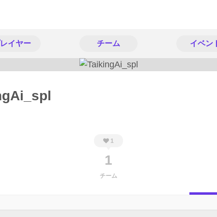
レイヤー
チーム
イベン
ngAi_spl
1
1
チーム