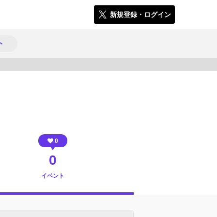
新規登録・ログイン
ト
432
0
0
イベント