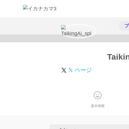
プ
Taiki
𝕏 ページ
基本情報