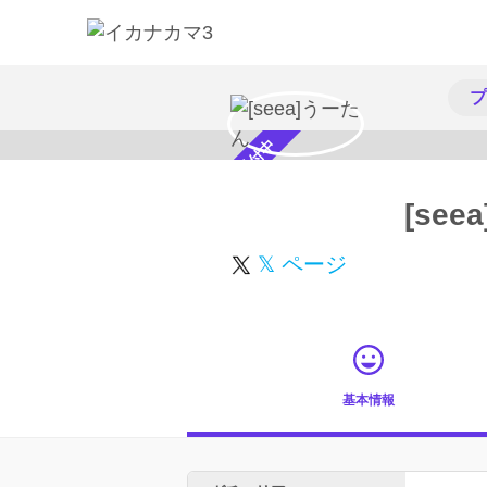
プ
スカウト受付中
[se
𝕏 ページ
基本情報