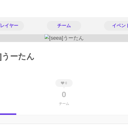
レイヤー
チーム
イベン
ea]うーたん
0
0
チーム